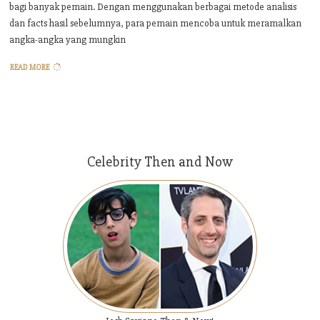
bagi banyak pemain. Dengan menggunakan berbagai metode analisis
dan facts hasil sebelumnya, para pemain mencoba untuk meramalkan
angka-angka yang mungkin
READ MORE
Celebrity Then and Now