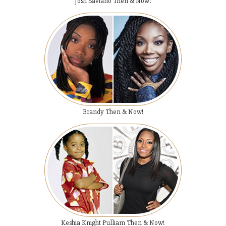
Josh Saviano Then & Now!
Brandy Then & Now!
Keshia Knight Pulliam Then & Now!