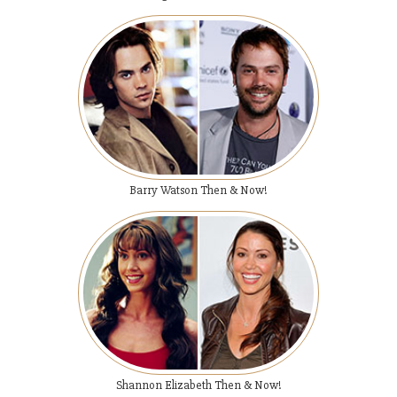
Barry Watson Then & Now!
Shannon Elizabeth Then & Now!